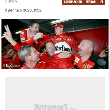
SCHUMACHER
FERRARI
F1
2
MIN
3 gennaio 2023, 11:32
©
LaPresse