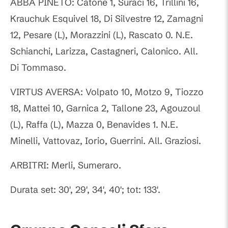
ABBA PINETO: Catone 1, Suraci 16, Trillini 16,
Krauchuk Esquivel 18, Di Silvestre 12, Zamagni
12, Pesare (L), Morazzini (L), Rascato 0. N.E.
Schianchi, Larizza, Castagneri, Calonico. All.
Di Tommaso.
VIRTUS AVERSA: Volpato 10, Motzo 9, Tiozzo
18, Mattei 10, Garnica 2, Tallone 23, Agouzoul
(L), Raffa (L), Mazza 0, Benavides 1. N.E.
Minelli, Vattovaz, Iorio, Guerrini. All. Graziosi.
ARBITRI: Merli, Sumeraro.
Durata set: 30', 29', 34', 40'; tot: 133'.