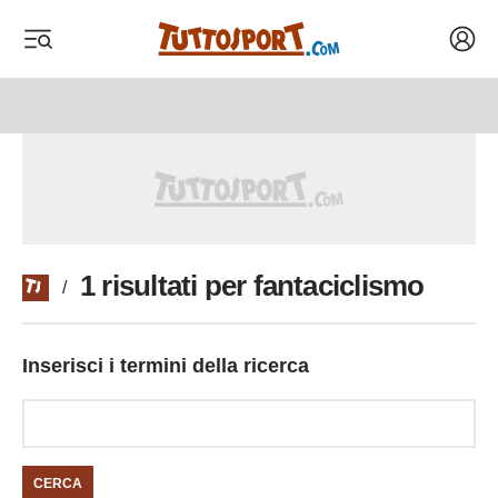
Acced
 menu
 menu
1 risultati per fantaciclismo
/
Inserisci i termini della ricerca
CERCA