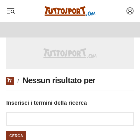
Acced
 menu
 menu
Nessun risultato per
/
Inserisci i termini della ricerca
CERCA