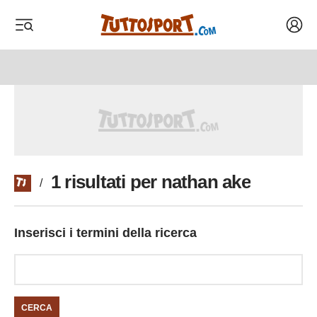
Acced
 menu
 menu
1 risultati per nathan ake
/
Inserisci i termini della ricerca
CERCA