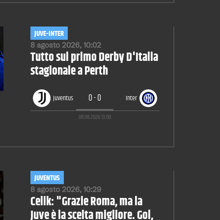
JUVE-INTER
8 agosto 2026, 10:02
Tutto sul primo Derby D'Italia
stagionale a Perth
0
-
0
Juventus
Inter
08.08.2026
13:00
JUVENTUS
8 agosto 2026, 10:29
Celik: "Grazie Roma, ma la
Juve è la scelta migliore. Gol,