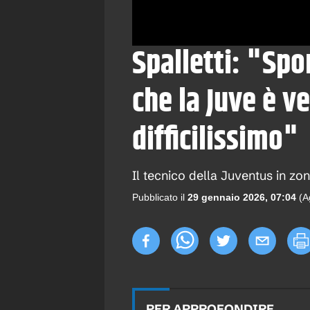
Spalletti: "Spo
che la Juve è v
difficilissimo"
Il tecnico della Juventus in z
Pubblicato il
29 gennaio 2026, 07:04
(A
PER APPROFONDIRE