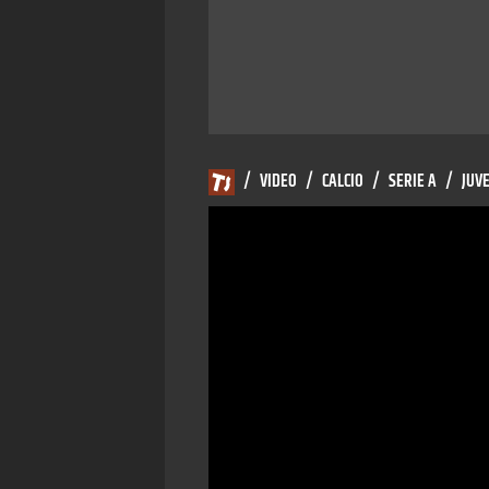
/
VIDEO
/
CALCIO
/
SERIE A
/
JUV