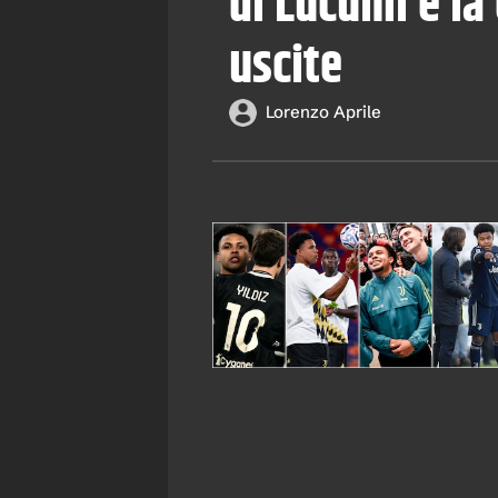
di Lucumì e la 
uscite
Lorenzo Aprile