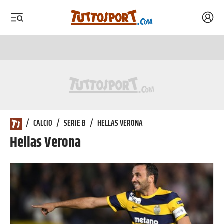
Acced
 menu
 menu
/
CALCIO
/
SERIE B
/
HELLAS VERONA
Hellas Verona