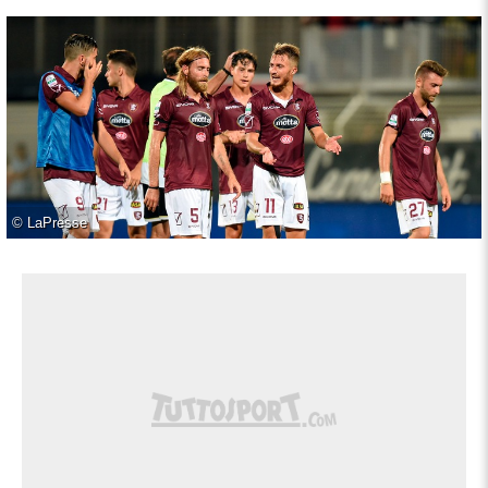
©
LaPresse