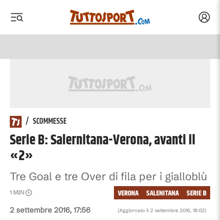
Acced
 menu
 menu
/
SCOMMESSE
Serie B: Salernitana-Verona, avanti il
«2»
Tre Goal e tre Over di fila per i gialloblù
VERONA
SALENITANA
SERIE B
1
MIN
2 settembre 2016, 17:56
(Aggiornato il
2 settembre 2016, 18:02
)