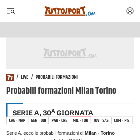
Acced
 menu
 menu
/
LIVE
/
PROBABILI FORMAZIONI
Probabili formazioni
Milan
Torino
A
SERIE A
,
30
GIORNATA
CAG
·
NAP
GEN
·
UDI
PAR
·
CRE
MIL
·
TOR
JUV
·
SAS
COM
·
PIS
AT
Serie A
, ecco le probabili formazioni di
Milan
-
Torino