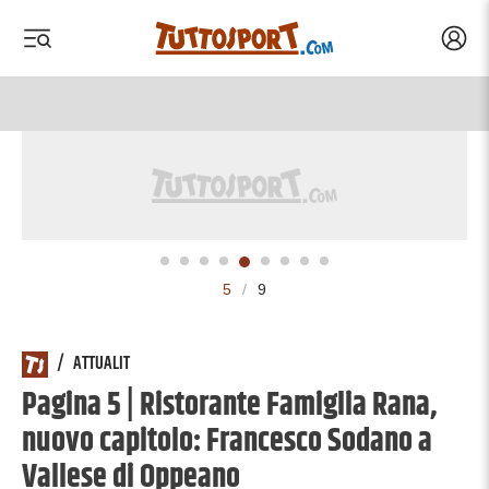
Acced
 menu
 menu
5
/
9
/
ATTUALIT
Pagina 5 | Ristorante Famiglia Rana,
nuovo capitolo: Francesco Sodano a
Vallese di Oppeano