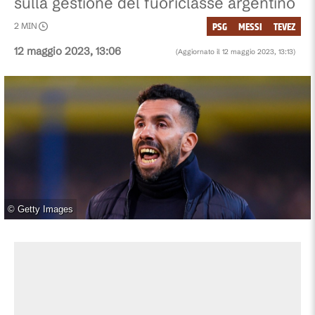
sulla gestione del fuoriclasse argentino
PSG
MESSI
TEVEZ
2
MIN
12 maggio 2023, 13:06
(Aggiornato il
12 maggio 2023, 13:13
)
©
Getty Images