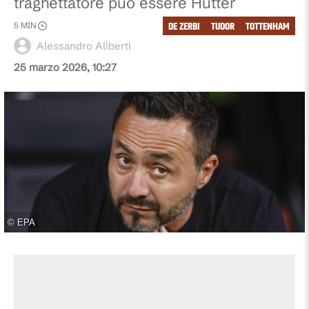
traghettatore può essere Hutter
DE ZERBI
TUDOR
TOTTENHAM
5
MIN
Alessandro Aliberti
25 marzo 2026, 10:27
©
EPA