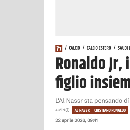
/
CALCIO
/
CALCIO ESTERO
/
SAUDI 
Ronaldo Jr, 
figlio insi
L'Al Nassr sta pensando d
AL NASSR
CRISTIANO RONALDO
4
MIN
22 aprile 2026, 09:41