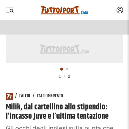
Acced
 menu
 menu
1
/
2
/
CALCIO
/
CALCIOMERCATO
Milik, dal cartellino allo stipendio:
l’incasso Juve e l’ultima tentazione
Gli occhi degli inglesi sulla punta che