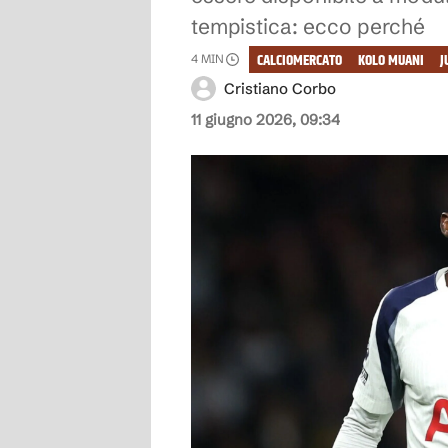
tempistica: ecco perché
CALCIOMERCATO
KOLO MUANI
J
4
MIN
Cristiano Corbo
11 giugno 2026, 09:34