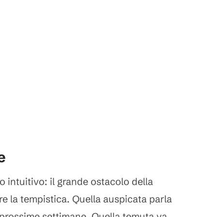
e
o intuitivo: il grande ostacolo della
re la tempistica. Quella auspicata parla
e prossime settimane. Quella temuta va