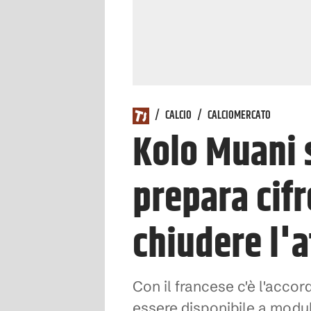
/
CALCIO
/
CALCIOMERCATO
Kolo Muani s
prepara cifr
chiudere l'a
Con il francese c'è l'accor
essere disponibile a modula