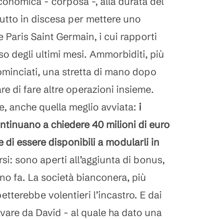
 economica - corposa -, alla durata del
utto in discesa per mettere uno
 Paris Saint Germain, i cui rapporti
o degli ultimi mesi. Ammorbiditi, più
cominciati, una stretta di mano dopo
are di fare altre operazioni insieme.
le, anche quella meglio avviata:
i
tinuano a chiedere 40 milioni di euro
di essere disponibili a modularli in
rsi: sono aperti all’aggiunta di bonus,
no fa. La società bianconera, più
tterebbe volentieri l’incastro. E dai
avare da David - al quale ha dato una