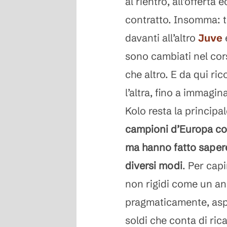
al rientro, all’offerta
contratto. Insomma: t
davanti all’altro
Juve
e
sono cambiati nel cors
che altro. E da qui ri
l’altra, fino a immagin
Kolo resta la principa
campioni d’Europa con
ma hanno fatto sapere 
diversi modi
. Per capi
non rigidi come un an
pragmaticamente, aspe
soldi che conta di ric