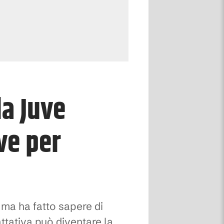
la Juve
ve per
o ma ha fatto sapere di
attativa può diventare la