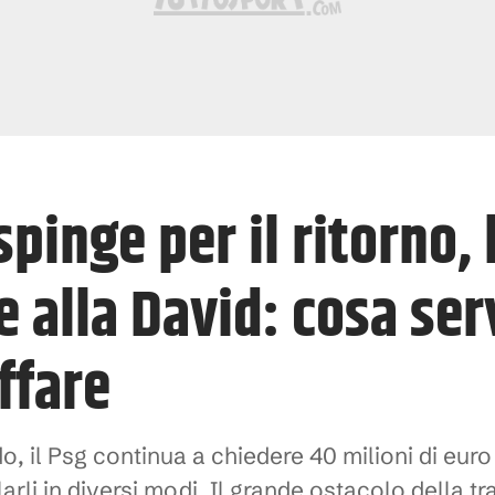
pinge per il ritorno, 
e alla David: cosa ser
ffare
do, il Psg continua a chiedere 40 milioni di eur
rli in diversi modi. Il grande ostacolo della tr