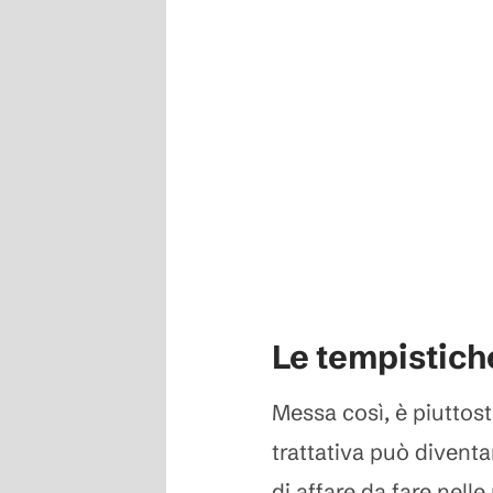
Le tempistich
Messa così, è piuttost
trattativa può diventa
di affare da fare nell