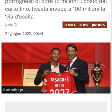
portoghesi: di oltre 15 milioni il costo del
cartellino, fissata invece a 100 milioni la
'via d'uscita'
BENFICA
NERES
JUVENTUS
2
MIN
21 giugno 2022, 00:44
©
slbenfica.pt