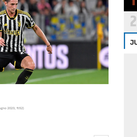
1
2
J
ugno 2023, 11:52
)