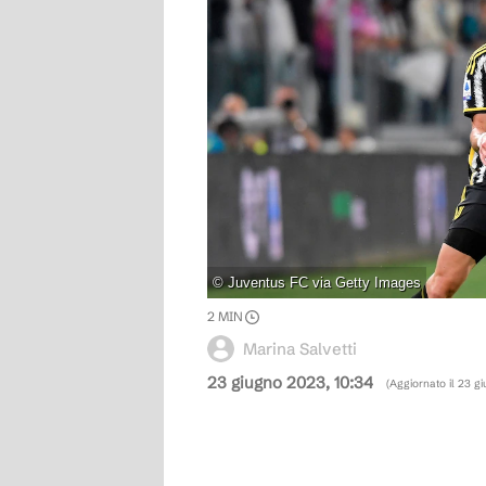
©
Juventus FC via Getty Images
2
MIN
Marina Salvetti
23 giugno 2023, 10:34
(Aggiornato il
23 gi