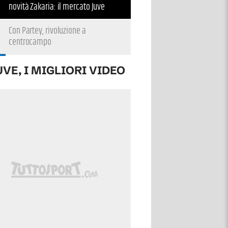
novità Zakaria: il mercato Juve
Con Partey, rivoluzione a
centrocampo
UVE, I MIGLIORI VIDEO