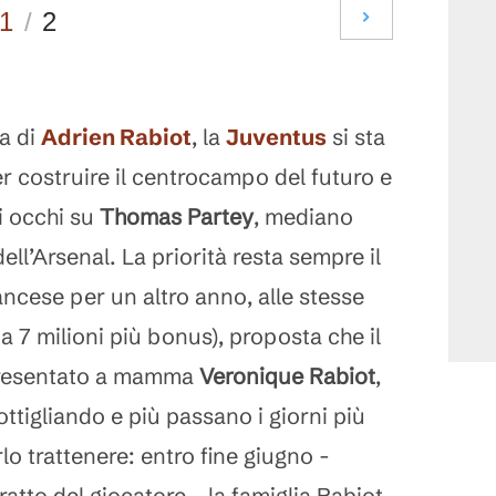
1
/
2
a di
Adrien Rabiot
, la
Juventus
si sta
 costruire il centrocampo del futuro e
i occhi su
Thomas Partey
, mediano
ell’Arsenal. La priorità resta sempre il
ncese per un altro anno, alle stesse
a 7 milioni più bonus), proposta che il
presentato a mamma
Veronique Rabiot
,
ottigliando e più passano i giorni più
rlo trattenere: entro fine giugno -
atto del giocatore - la famiglia Rabiot