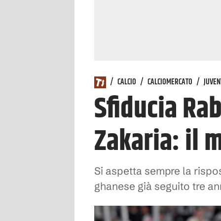
/
CALCIO
/
CALCIOMERCATO
/
JUVEN
Sfiducia Ra
Zakaria: il 
Si aspetta sempre la rispos
ghanese già seguito tre ann