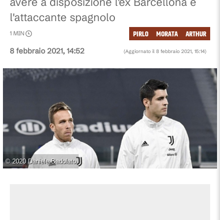
avere a disposizione l'ex Barcellona e
l'attaccante spagnolo
PIRLO
MORATA
ARTHUR
1
MIN
8 febbraio 2021, 14:52
(Aggiornato il
8 febbraio 2021, 15:14
)
©
2020 Daniele Badolato