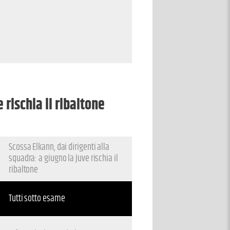
 rischia il ribaltone
Scossa Elkann, dai dirigenti alla
squadra: a giugno la Juve rischia il
ribaltone
Tutti sotto esame