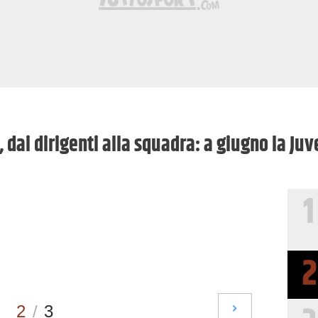
 dai dirigenti alla squadra: a giugno la Juve
1
2
2
/
3