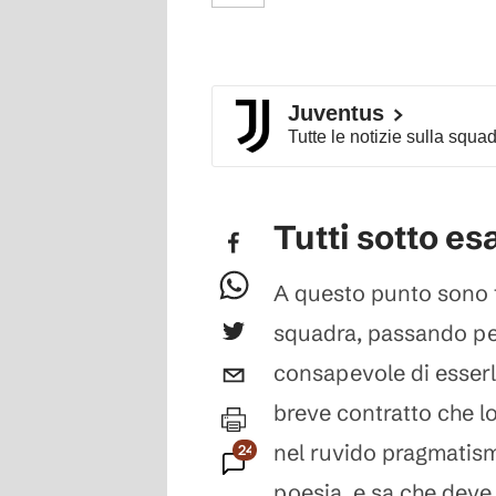
Juventus
Tutte le notizie sulla squa
Tutti sotto e
A questo punto sono tu
squadra, passando per 
consapevole di esserlo
breve contratto che l
nel ruvido pragmatism
243
poesia, e sa che deve
Commenti