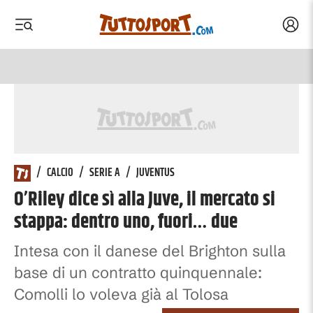
Acced
 menu
 menu
/
CALCIO
/
SERIE A
/
JUVENTUS
O’Riley dice sì alla Juve, il mercato si
stappa: dentro uno, fuori… due
Intesa con il danese del Brighton sulla
base di un contratto quinquennale:
Comolli lo voleva già al Tolosa