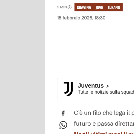
GRAVINA
JUVE
ELKANN
3
MIN
15 febbraio 2026, 18:30
Juventus
Tutte le notizie sulla squa
C’è un filo che lega il
futuro e passa diretta