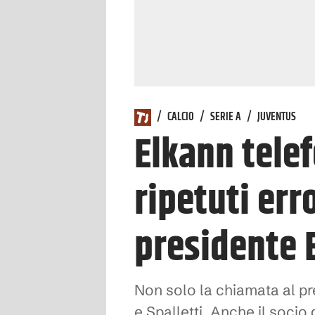
/
CALCIO
/
SERIE A
/
JUVENTUS
Elkann telef
ripetuti erro
presidente 
Non solo la chiamata al pr
e Spalletti. Anche il socio