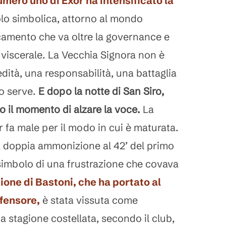
numero uno di Exor ha intensificato la
olo simbolica, attorno al mondo
camento che va oltre la governance e
o, viscerale. La Vecchia Signora non è
edità, una responsabilità, una battaglia
o serve.
E dopo la notte di San Siro,
o il momento di alzare la voce.
La
er fa male per il modo in cui è maturata.
u, doppia ammonizione al 42’ del primo
 simbolo di una frustrazione che covava
ione di Bastoni, che ha portato al
ifensore,
è stata vissuta come
na stagione costellata, secondo il club,