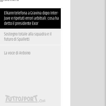
Elkann telefona a Gravina dopo Inter-
Juve e ripetuti errori arbitrali: cosa ha
detto il presidente Exor
Sostegno totale alla squadra e il
futuro di Spalletti
La voce di Ardoino