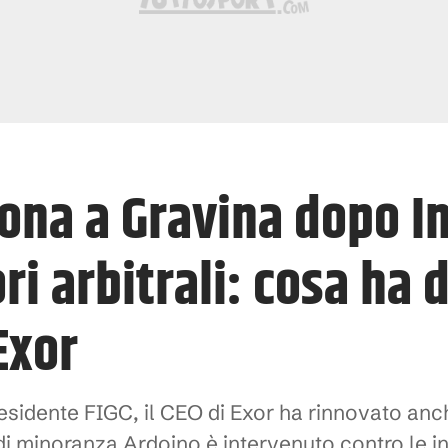
ona a Gravina dopo In
ri arbitrali: cosa ha d
Exor
esidente FIGC, il CEO di Exor ha rinnovato anche
 di minoranza Ardoino è intervenuto contro le in