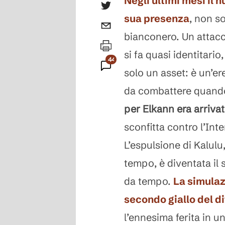
Negli ultimi mesi il 
sua presenza
, non s
bianconero. Un attac
si fa quasi identitari
442
solo un asset: è un’er
Commenti
da combattere quand
per Elkann era arrivat
sconfitta contro l’Int
L’espulsione di Kalul
tempo, è diventata il
da tempo.
La simulaz
secondo giallo del d
l’ennesima ferita in u