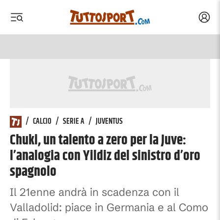
Acced
 menu
 menu
/
CALCIO
/
SERIE A
/
JUVENTUS
Chuki, un talento a zero per la Juve:
l’analogia con Yildiz del sinistro d’oro
spagnolo
Il 21enne andrà in scadenza con il
Valladolid: piace in Germania e al Como