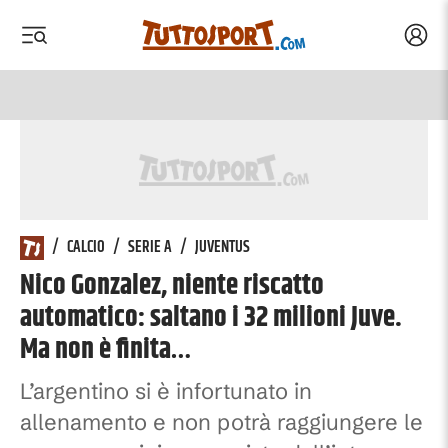
Acced
 menu
 menu
/
CALCIO
/
SERIE A
/
JUVENTUS
Nico Gonzalez, niente riscatto
automatico: saltano i 32 milioni Juve.
Ma non è finita…
L’argentino si è infortunato in
allenamento e non potrà raggiungere le