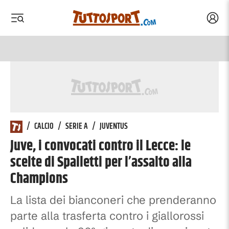
Acced
 menu
 menu
/
CALCIO
/
SERIE A
/
JUVENTUS
Juve, i convocati contro il Lecce: le
scelte di Spalletti per l’assalto alla
Champions
La lista dei bianconeri che prenderanno
parte alla trasferta contro i giallorossi