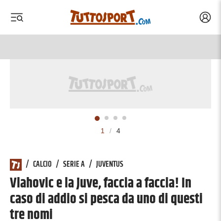
Acced
 menu
 menu
1
/
4
/
CALCIO
/
SERIE A
/
JUVENTUS
Vlahovic e la Juve, faccia a faccia! In
caso di addio si pesca da uno di questi
tre nomi