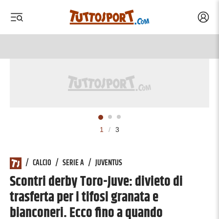
Acced
 menu
 menu
1
/
3
/
CALCIO
/
SERIE A
/
JUVENTUS
Scontri derby Toro-Juve: divieto di
trasferta per i tifosi granata e
bianconeri. Ecco fino a quando