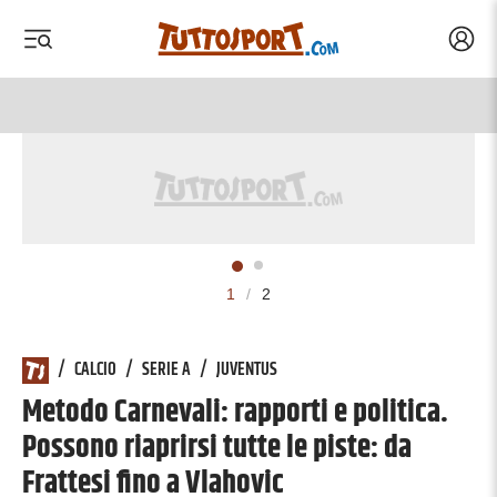
Acced
 menu
 menu
1
/
2
/
CALCIO
/
SERIE A
/
JUVENTUS
Metodo Carnevali: rapporti e politica.
Possono riaprirsi tutte le piste: da
Frattesi fino a Vlahovic