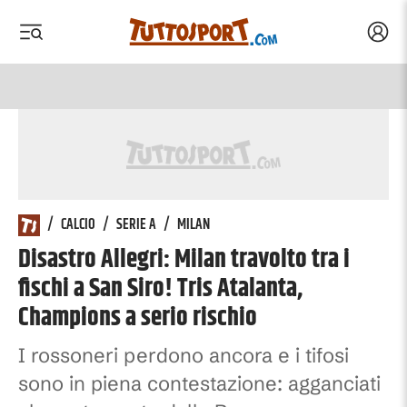
Acced
 menu
 menu
/
CALCIO
/
SERIE A
/
MILAN
Disastro Allegri: Milan travolto tra i
fischi a San Siro! Tris Atalanta,
Champions a serio rischio
I rossoneri perdono ancora e i tifosi
sono in piena contestazione: agganciati