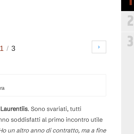
1
2
3
1
/
3
dra
 Laurentiis
. Sono svariati, tutti
no soddisfatti al primo incontro utile
Ho un altro anno di contratto, ma a fine