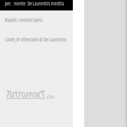
per... niente: De Laurentiis medita
Napoli, i milioni spesi
Conte, le riflessioni di De Laurentiis