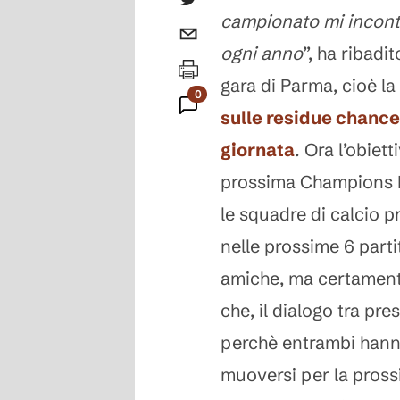
campionato mi incont
ogni anno
”, ha ribadi
gara di Parma, cioè la 
0
sulle residue chance 
Commenti
giornata
. Ora l’obiet
prossima Champions Le
le squadre di calcio p
nelle prossime 6 partit
amiche, ma certamente
che, il dialogo tra pr
perchè entrambi hann
muoversi per la pross