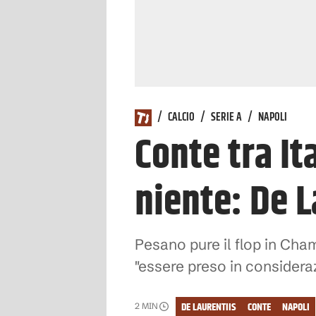
/
CALCIO
/
SERIE A
/
NAPOLI
Conte tra Ita
niente: De 
Pesano pure il flop in Cham
"essere preso in consideraz
DE LAURENTIIS
CONTE
NAPOLI
2
MIN