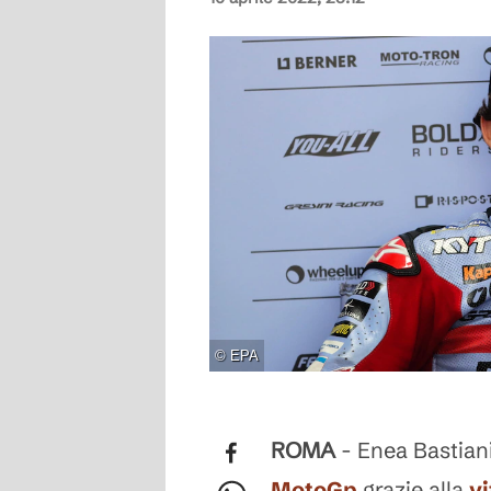
©
EPA
ROMA
- Enea Bastianin
MotoGp
grazie alla
vi