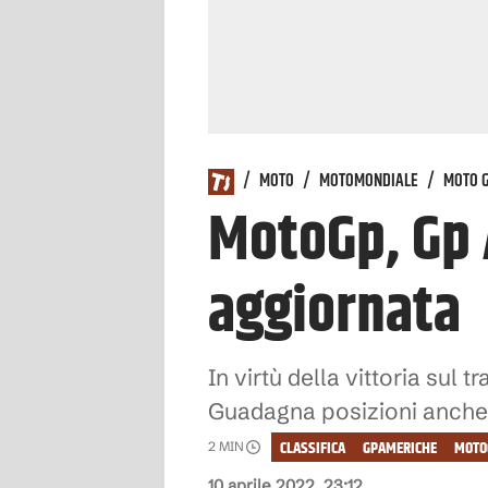
/
MOTO
/
MOTOMONDIALE
/
MOTO 
MotoGp, Gp A
aggiornata
In virtù della vittoria sul 
Guadagna posizioni anche
CLASSIFICA
GPAMERICHE
MOTO
2
MIN
10 aprile 2022, 23:12