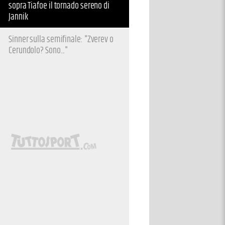
sopra Tiafoe il tornado sereno di
Jannik
Sinner sulla semifinale: "Zverev o
Cerundolo? Sono..."