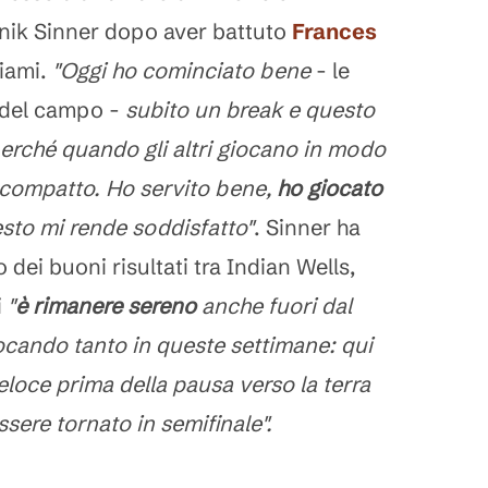
nnik Sinner dopo aver battuto
Frances
Miami.
"Oggi ho cominciato bene
- le
o del campo -
subito un break e questo
erché quando gli altri giocano in modo
o compatto. Ho servito bene,
ho giocato
sto mi rende soddisfatto"
. Sinner ha
 dei buoni risultati tra Indian Wells,
i
"
è rimanere sereno
anche fuori dal
cando tanto in queste settimane: qui
veloce prima della pausa verso la terra
ssere tornato in semifinale".