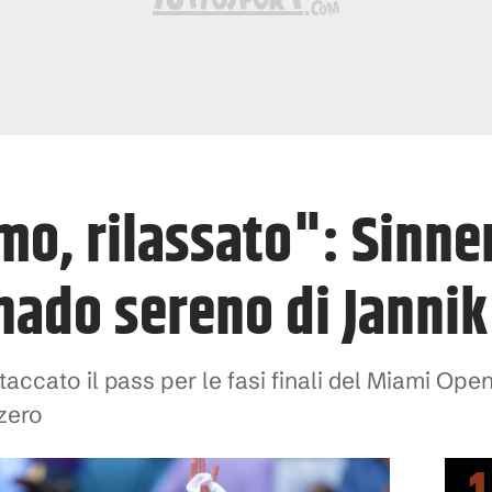
mo, rilassato": Sinne
rnado sereno di Jannik
accato il pass per le fasi finali del Miami Ope
 zero