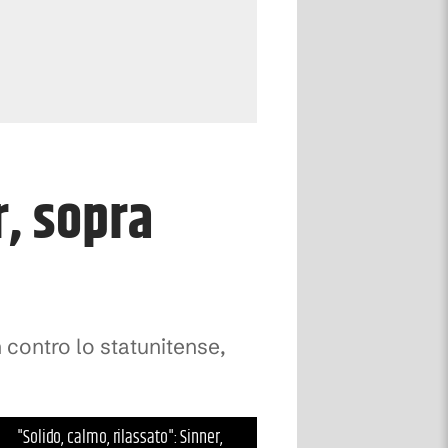
r, sopra
n contro lo statunitense,
"Solido, calmo, rilassato": Sinner,