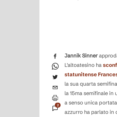
Jannik Sinner
approda 
L'altoatesino ha
sconf
statunitense France
la sua quarta semifina
la 15ma semifinale in 
a senso unica portata 
2
azzurro ha parlato in
Commenti