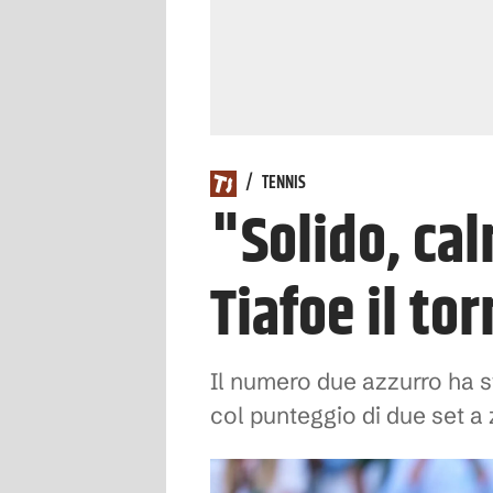
/
TENNIS
"Solido, cal
Tiafoe il to
Il numero due azzurro ha st
col punteggio di due set a