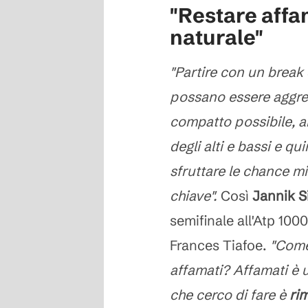
"Restare affa
naturale"
"Partire con un break d
possano essere aggres
compatto possibile, 
degli alti e bassi e qu
sfruttare le chance m
chiave".
Così
Jannik S
semifinale all'Atp 100
Frances Tiafoe.
"Come
affamati? Affamati è 
che cerco di fare è
ri