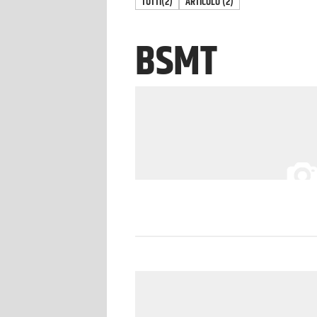
TUTTI
(2)
ARTICOLO
(
2
)
BSMT