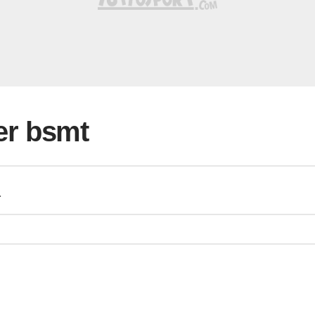
per bsmt
a