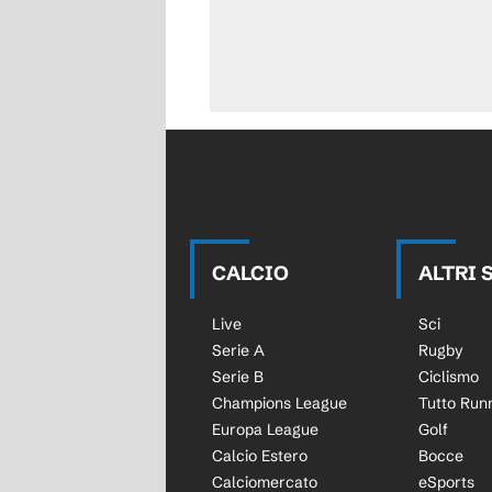
CALCIO
ALTRI 
Live
Sci
Serie A
Rugby
Serie B
Ciclismo
Champions League
Tutto Run
Europa League
Golf
Calcio Estero
Bocce
Calciomercato
eSports