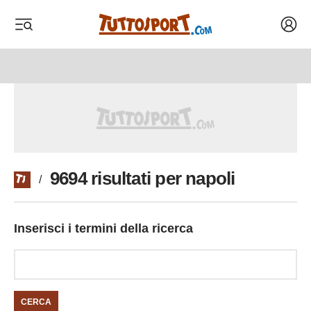
Acced
 menu
 menu
9694 risultati per napoli
/
Inserisci i termini della ricerca
CERCA