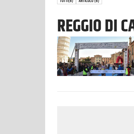
TUTTI
(6)
ARTICOLO
(
6
)
REGGIO DI C