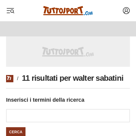
Acced
 menu
 menu
11 risultati per walter sabatini
/
Inserisci i termini della ricerca
CERCA