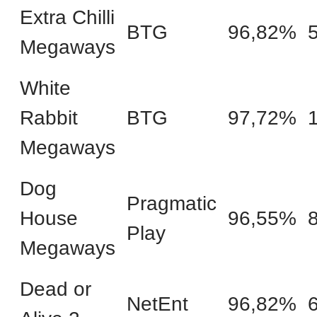
Extra Chilli
BTG
96,82%
Megaways
White
Rabbit
BTG
97,72%
Megaways
Dog
Pragmatic
House
96,55%
Play
Megaways
Dead or
NetEnt
96,82%