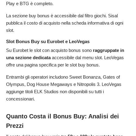
Play e BTG è completo.
La sezione buy bonus è accessibile dal filtro giochi. Sisal
pubblica il costo di acquisto nella scheda informativa di ogni
slot.
Slot Bonus Buy su Eurobet e LeoVegas
Su Eurobet le slot con acquisto bonus sono
raggruppate in
una sezione dedicata
accessibile dal menu slot. LeoVegas
offre una pagina specifica per le slot buy bonus.
Entrambi gli operatori includono Sweet Bonanza, Gates of
Olympus, Dog House Megaways e Nitropolis 3. LeoVegas
aggiunge titoli ELK Studios non disponibili su tutti i
concessionari.
Quanto Costa il Bonus Buy: Analisi dei
Prezzi