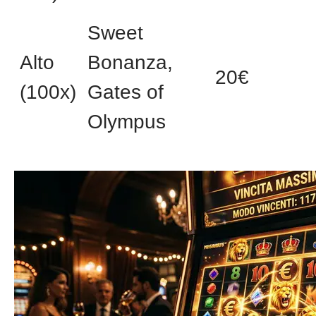
Sweet
Alto
Bonanza,
20€
(100x)
Gates of
Olympus