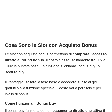
Cosa Sono le Slot con Acquisto Bonus
Le slot con acquisto bonus permettono di
comprare l'accesso
diretto al round bonus
. Il costo è fisso, solitamente tra 50x e
100x la puntata base. La funzione si chiama "bonus buy" o
"feature buy."
Il vantaggio: saltare la fase base e accedere subito ai giri
gratuiti o alla funzione speciale. Il costo varia per titolo e per
livello di bonus.
Come Funziona il Bonus Buy
Il bonus buy funziona con un
pagamento diretto che attiva il