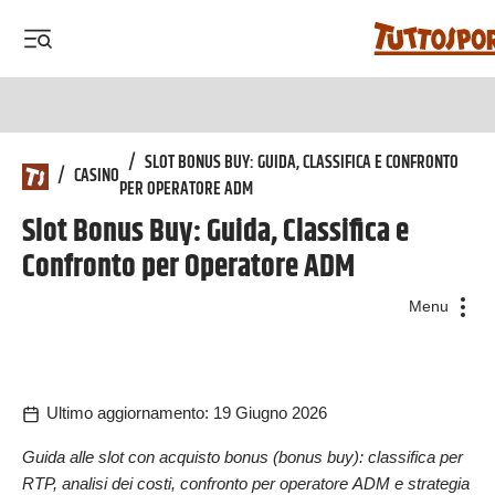
 menu
 menu
 menu
 menu
/
SLOT BONUS BUY: GUIDA, CLASSIFICA E CONFRONTO
/
CASINO
PER OPERATORE ADM
Slot Bonus Buy: Guida, Classifica e
Confronto per Operatore ADM
Menu
Ultimo aggiornamento: 19 Giugno 2026
Guida alle slot con acquisto bonus (bonus buy): classifica per
RTP, analisi dei costi, confronto per operatore ADM e strategia