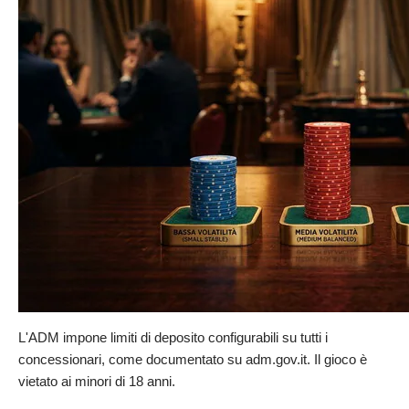
L'ADM impone limiti di deposito configurabili su tutti i
concessionari, come documentato su adm.gov.it. Il gioco è
vietato ai minori di 18 anni.