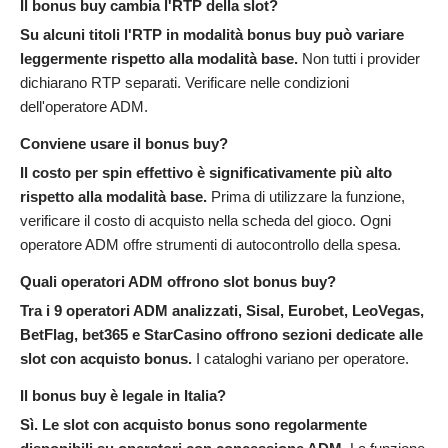
Il bonus buy cambia l'RTP della slot?
Su alcuni titoli l'RTP in modalità bonus buy può variare
leggermente rispetto alla modalità base.
Non tutti i provider
dichiarano RTP separati. Verificare nelle condizioni
dell'operatore ADM.
Conviene usare il bonus buy?
Il costo per spin effettivo è significativamente più alto
rispetto alla modalità base.
Prima di utilizzare la funzione,
verificare il costo di acquisto nella scheda del gioco. Ogni
operatore ADM offre strumenti di autocontrollo della spesa.
Quali operatori ADM offrono slot bonus buy?
Tra i 9 operatori ADM analizzati, Sisal, Eurobet, LeoVegas,
BetFlag, bet365 e StarCasino offrono sezioni dedicate alle
slot con acquisto bonus.
I cataloghi variano per operatore.
Il bonus buy è legale in Italia?
Sì. Le slot con acquisto bonus sono regolarmente