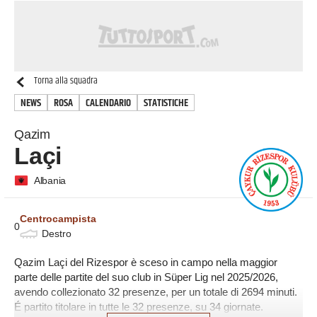
Torna alla squadra
NEWS
ROSA
CALENDARIO
STATISTICHE
Qazim
Laçi
Albania
Centrocampista
0
Destro
Qazim Laçi del Rizespor è sceso in campo nella maggior
parte delle partite del suo club in Süper Lig nel 2025/2026,
avendo collezionato 32 presenze, per un totale di 2694 minuti.
É partito titolare in tutte le 32 presenze, su 34 giornate.