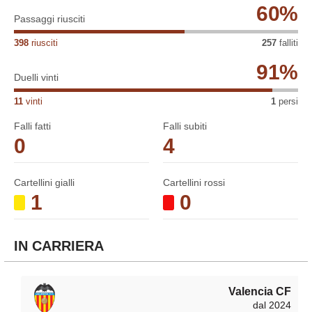
60
%
Passaggi riusciti
398
riusciti
257
falliti
91
%
Duelli vinti
11
vinti
1
persi
Falli fatti
Falli subiti
0
4
Cartellini gialli
Cartellini rossi
1
0
IN CARRIERA
Valencia CF
dal 2024