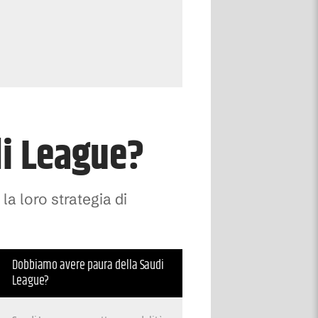
i League?
a loro strategia di
Dobbiamo avere paura della Saudi
League?