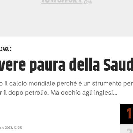
LEAGUE
ere paura della Saud
 il calcio mondiale perché è un strumento per l
l dopo petrolio. Ma occhio agli inglesi...
1
sto 2023, 12:55
)