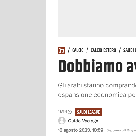
/
CALCIO
/
CALCIO ESTERO
/
SAUDI 
Dobbiamo av
Gli arabi stanno comprando
espansione economica per i
SAUDI LEAGUE
1
MIN
Guido Vaciago
16 agosto 2023, 10:59
(Aggiornato il
16 ago