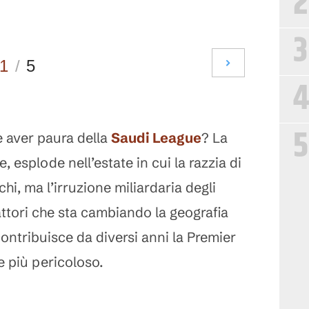
2
3
1
/
5
4
5
e aver paura della
Saudi League
? La
esplode nell’estate in cui la razzia di
hi, ma l’irruzione miliardaria degli
attori che sta cambiando la geografia
 contribuisce da diversi anni la Premier
 più pericoloso.