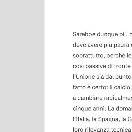
Sarebbe dunque più co
deve avere più paura de
soprattutto, perché le
così passive di front
l’Unione sia dal punto
fatto è certo: il calc
a cambiare radicalment
cinque anni. La domand
l’Italia, la Spagna, l
loro rilevanza tecnic