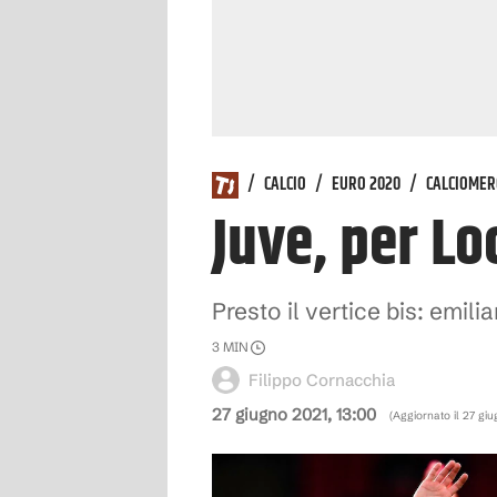
/
CALCIO
/
EURO 2020
/
CALCIOMER
Juve, per Lo
Presto il vertice bis: emil
3
MIN
Filippo Cornacchia
27 giugno 2021, 13:00
(Aggiornato il
27 giu