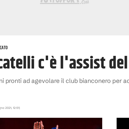
CATO
catelli c'è l'assist de
iani pronti ad agevolare il club bianconero per 
gno 2021, 12:51
)