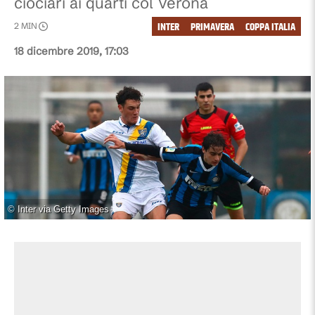
ciociari ai quarti col Verona
INTER
PRIMAVERA
COPPA ITALIA
2
MIN
18 dicembre 2019, 17:03
©
Inter via Getty Images