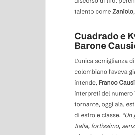
discorso di tifo, perc
talento come
Zaniolo
Cuadrado e Kv
Barone Causi
L'unica somiglianza di 
colombiano l'aveva gi
intende,
Franco Caus
interpreti del numero 
tornante, oggi ala, est
di estro e classe.
"Un g
Italia, fortissimo, se