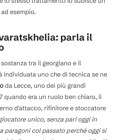
hé lo stesso trattamento lo subisce un
, ad esempio.
aratskhelia: parla il
o
sostanza tra il georgiano e il
à individuata uno che di tecnica se ne
io
da Lecce, uno dei più grandi
7 quando era un ruolo ben chiaro, il
erno d'attacco, rifinitore e stoccatore
iocatore unico, senza pari oggi in
nza paragoni col passato perché oggi si