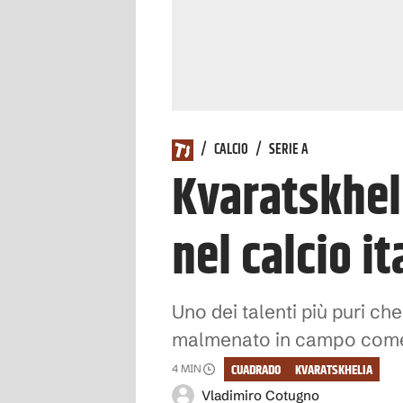
/
CALCIO
/
SERIE A
Kvaratskhel
nel calcio it
Uno dei talenti più puri ch
malmenato in campo come ne
CUADRADO
KVARATSKHELIA
4
MIN
Vladimiro Cotugno