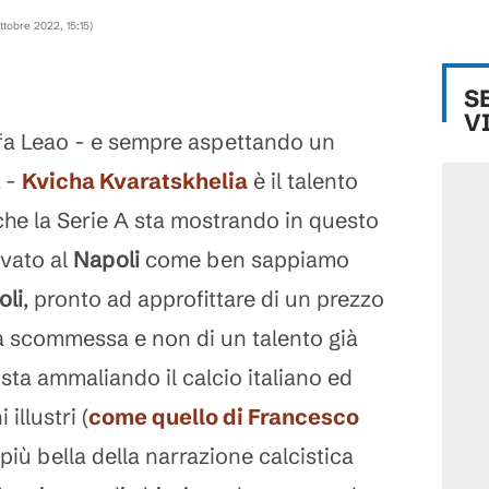
ttobre 2022, 15:15
)
S
V
fa Leao - e sempre aspettando un
-
Kvicha
Kvaratskhelia
è il talento
 che la Serie A sta mostrando in questo
ivato al
Napoli
come ben sappiamo
oli
, pronto ad approfittare di un prezzo
 una scommessa e non di un talento già
 sta ammaliando il calcio italiano ed
illustri (
come quello di Francesco
 più bella della narrazione calcistica