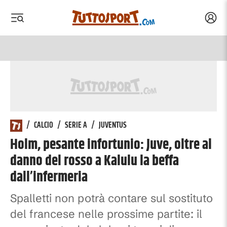
Acced
 menu
 menu
/
CALCIO
/
SERIE A
/
JUVENTUS
Holm, pesante infortunio: Juve, oltre al
danno del rosso a Kalulu la beffa
dall’infermeria
Spalletti non potrà contare sul sostituto
del francese nelle prossime partite: il