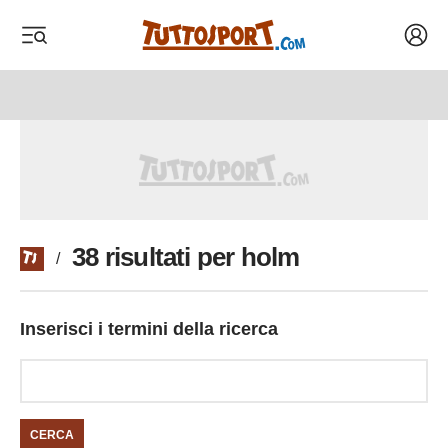
Acced
 menu
 menu
38 risultati per holm
/
Inserisci i termini della ricerca
CERCA