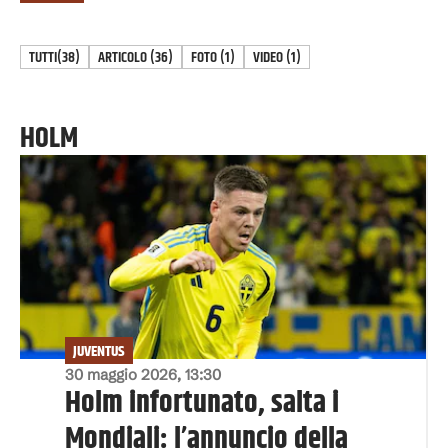
TUTTI
(38)
ARTICOLO
(
36
)
FOTO
(
1
)
VIDEO
(
1
)
HOLM
JUVENTUS
30 maggio 2026, 13:30
Holm infortunato, salta i
Mondiali: l’annuncio della