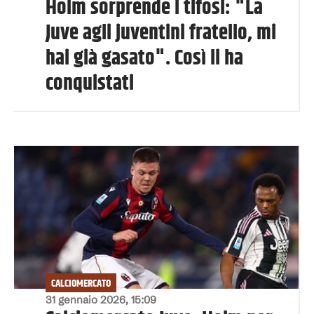
Holm sorprende i tifosi: "La
Juve agli juventini fratello, mi
hai già gasato". Così li ha
conquistati
CALCIOMERCATO
31 gennaio 2026, 15:09