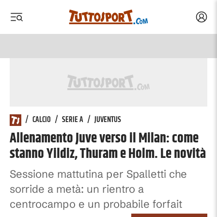
Acced
 menu
 menu
/
CALCIO
/
SERIE A
/
JUVENTUS
Allenamento Juve verso il Milan: come
stanno Yildiz, Thuram e Holm. Le novità
Sessione mattutina per Spalletti che
sorride a metà: un rientro a
centrocampo e un probabile forfait