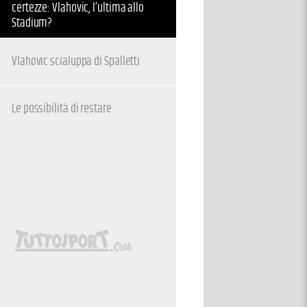
certezze: Vlahovic, l’ultima allo
Stadium?
Vlahovic scialuppa di Spalletti
Le possibilità di restare