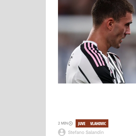
JUVE
VLAHOVIC
2
MIN
Stefano Salandin