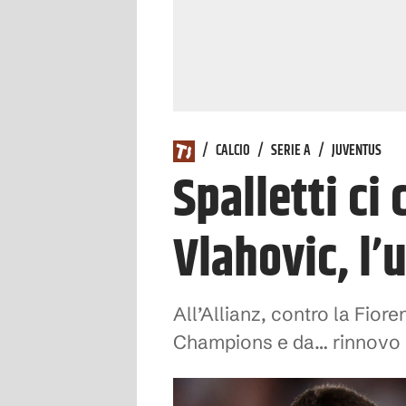
/
CALCIO
/
SERIE A
/
JUVENTUS
Spalletti ci
Vlahovic, l’
All’Allianz, contro la Fior
Champions e da… rinnovo