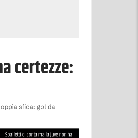
ha certezze:
doppia sfida: gol da
Spalletti ci conta ma la Juve non ha