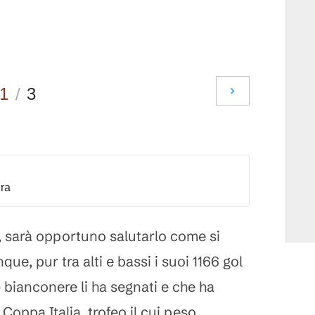
1
/
3
dra
, sarà opportuno salutarlo come si
ue, pur tra alti e bassi i suoi 1166 gol
) bianconere li ha segnati e che ha
Coppa Italia, trofeo il cui peso