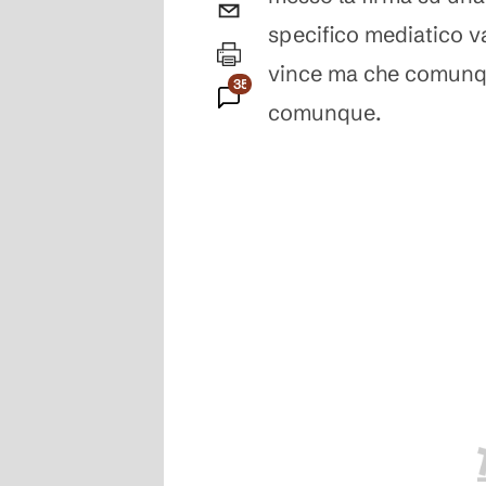
specifico mediatico v
vince ma che comunqu
35
comunque.
Commenti