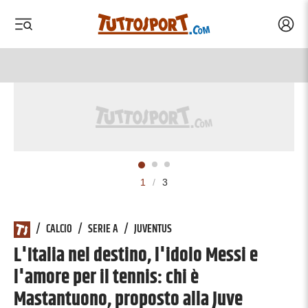
Acced
 menu
 menu
1
/
3
/
CALCIO
/
SERIE A
/
JUVENTUS
L'Italia nel destino, l'idolo Messi e
l'amore per il tennis: chi è
Mastantuono, proposto alla Juve