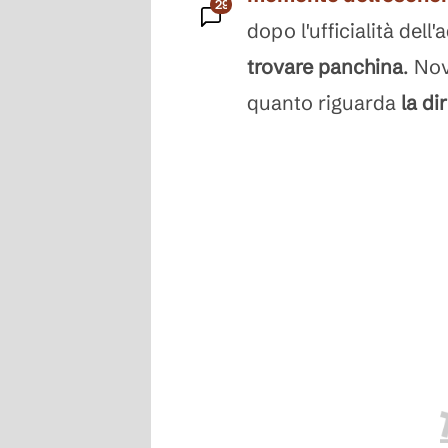
293
dopo l'ufficialità dell
Commenti
trovare panchina
. No
quanto riguarda
la di