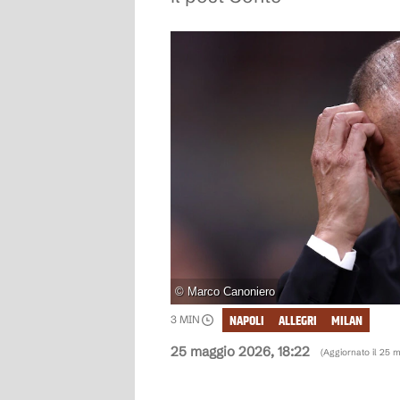
©
Marco Canoniero
NAPOLI
ALLEGRI
MILAN
3
MIN
25 maggio 2026, 18:22
(Aggiornato il
25 m