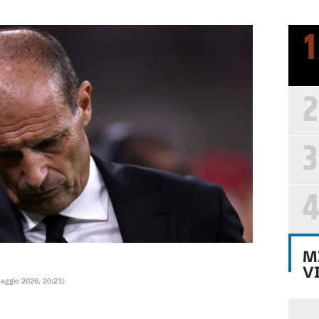
1
2
3
4
M
V
aggio 2026, 20:23
)