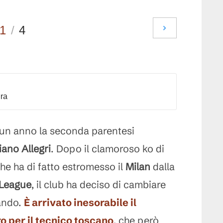
1
/
4
dra
un anno la seconda parentesi
iano Allegri
. Dopo il clamoroso ko di
 che ha di fatto estromesso il
Milan
dalla
League
, il club ha deciso di cambiare
ando.
È arrivato inesorabile il
 per il tecnico toscano
, che però