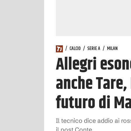
/
CALCIO
/
SERIE A
/
MILAN
Allegri eson
anche Tare, 
futuro di Ma
Il tecnico dice addio ai 
il post Conte