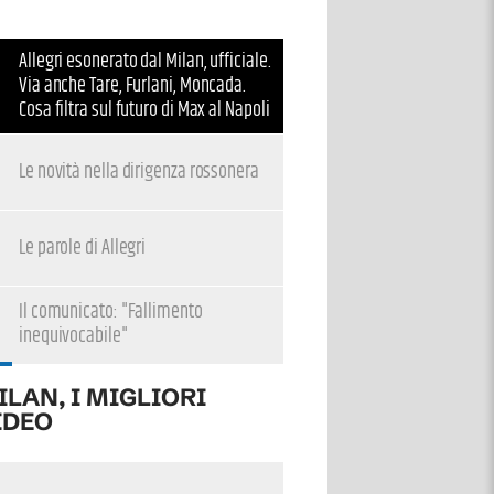
Allegri esonerato dal Milan, ufficiale.
Via anche Tare, Furlani, Moncada.
Cosa filtra sul futuro di Max al Napoli
Le novità nella dirigenza rossonera
Le parole di Allegri
Il comunicato: "Fallimento
inequivocabile"
ILAN, I MIGLIORI
IDEO