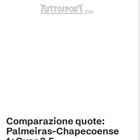
Comparazione quote:
Palmeiras-Chapecoense