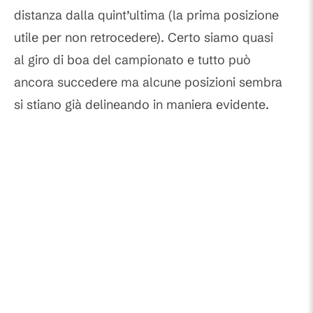
distanza dalla quint’ultima (la prima posizione
utile per non retrocedere). Certo siamo quasi
al giro di boa del campionato e tutto può
ancora succedere ma alcune posizioni sembra
si stiano già delineando in maniera evidente.