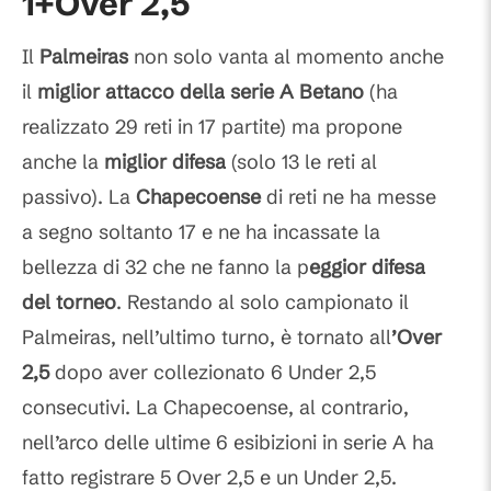
1+Over 2,5
Il
Palmeiras
non solo vanta al momento anche
il
miglior attacco della
serie A Betano
(ha
realizzato 29 reti in 17 partite) ma propone
anche la
miglior difesa
(solo 13 le reti al
passivo). La
Chapecoense
di reti ne ha messe
a segno soltanto 17 e ne ha incassate la
bellezza di 32 che ne fanno la p
eggior difesa
del torneo
. Restando al solo campionato il
Palmeiras, nell’ultimo turno, è tornato all
’Over
2,5
dopo aver collezionato 6 Under 2,5
consecutivi. La Chapecoense, al contrario,
nell’arco delle ultime 6 esibizioni in serie A ha
fatto registrare 5 Over 2,5 e un Under 2,5.