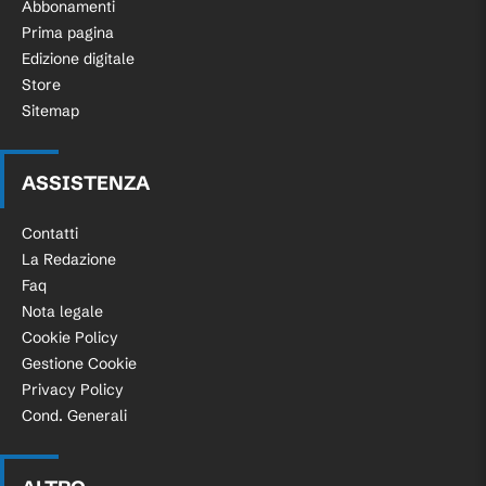
Abbonamenti
Prima pagina
Edizione digitale
Store
Sitemap
ASSISTENZA
Contatti
La Redazione
Faq
Nota legale
Cookie Policy
Gestione Cookie
Privacy Policy
Cond. Generali