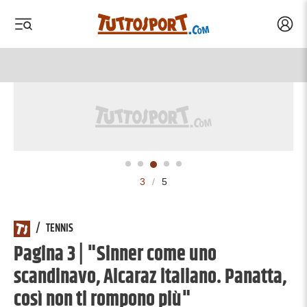
Acced
 menu
 menu
3
/
5
/
TENNIS
Pagina 3 | "Sinner come uno
scandinavo, Alcaraz italiano. Panatta,
così non ti rompono più"