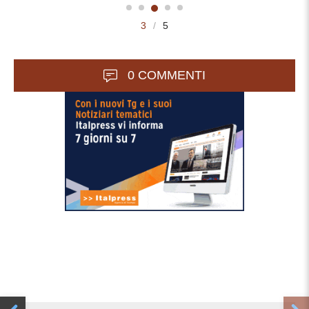
3
/
5
0 COMMENTI